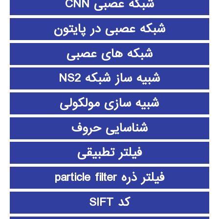
شبکه عصبی CNN
شبکه عصبی در پایتون
شبکه های عصبی
شبیه ساز شبکه NS2
شبیه سازی مولکولی
شناسایی حروف
فیلتر تطبیقی
فیلتر ذره particle filter
کد SIFT