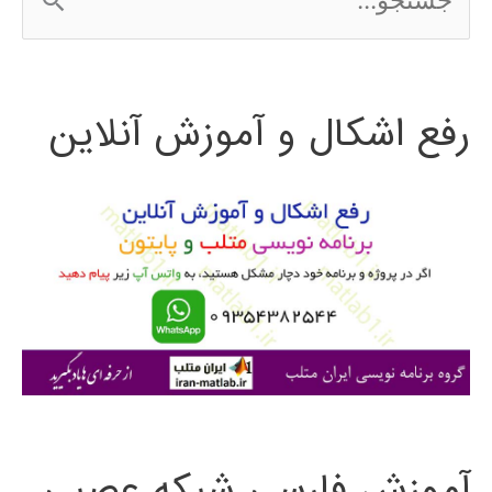
س
ت
رفع اشکال و آموزش آنلاین
ج
و
ب
ر
ا
ی
:
آموزش فارسی شبکه عصبی