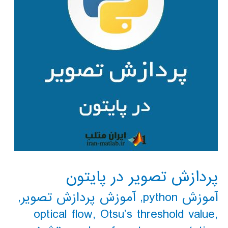
پردازش تصویر در پایتون
آموزش python
,
آموزش پردازش تصویر
,
optical flow
,
Otsu’s threshold value
,