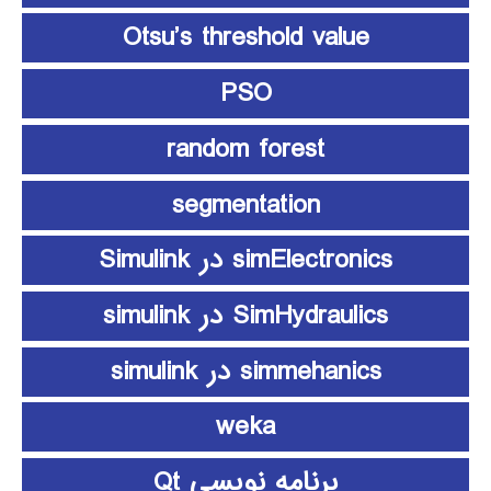
Otsu’s threshold value
PSO
random forest
segmentation
simElectronics در Simulink
SimHydraulics در simulink
simmehanics در simulink
weka
برنامه نویسی Qt