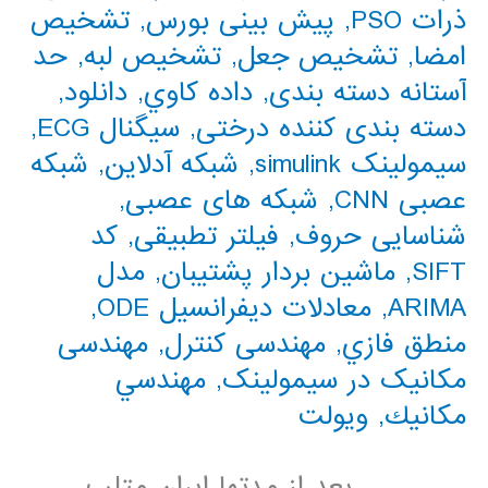
ذرات PSO
,
پیش بینی بورس
,
تشخیص
امضا
,
تشخیص جعل
,
تشخیص لبه
,
حد
آستانه دسته بندی
,
داده كاوي
,
دانلود
,
دسته بندی کننده درختی
,
سیگنال ECG
,
سیمولینک simulink
,
شبکه آدلاین
,
شبکه
عصبی CNN
,
شبکه های عصبی
,
شناسایی حروف
,
فیلتر تطبیقی
,
کد
SIFT
,
ماشین بردار پشتیبان
,
مدل
ARIMA
,
معادلات دیفرانسیل ODE
,
منطق فازي
,
مهندسی کنترل
,
مهندسی
مکانیک در سیمولینک
,
مهندسي
مكانيك
,
ویولت
. . . . . . . بعد از مدتها ایران متلب