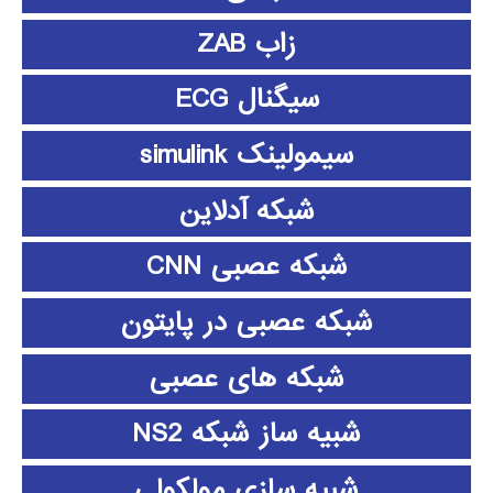
زاب ZAB
سیگنال ECG
سیمولینک simulink
شبکه آدلاین
شبکه عصبی CNN
شبکه عصبی در پایتون
شبکه های عصبی
شبیه ساز شبکه NS2
شبیه سازی مولکولی