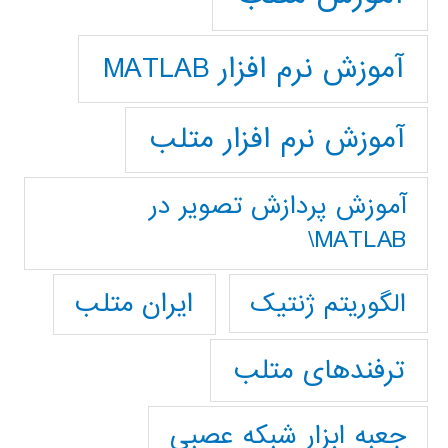
آموزش نرم افزار MATLAB
آموزش نرم افزار متلب
آموزش پردازش تصوير در
MATLAB\
ایران متلب
الگوریتم ژنتیک
ترفندهای متلب
جعبه ابزار شبکه عصبی