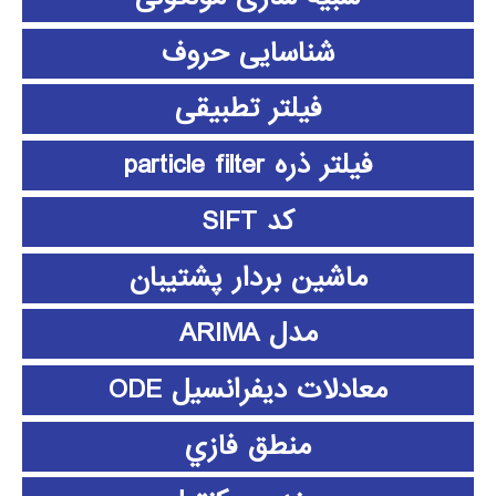
شناسایی حروف
فیلتر تطبیقی
فیلتر ذره particle filter
کد SIFT
ماشین بردار پشتیبان
مدل ARIMA
معادلات دیفرانسیل ODE
منطق فازي