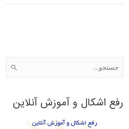
پیاز
متلب
MATLAB
ج
س
ت
رفع اشکال و آموزش آنلاین
ج
و
ب