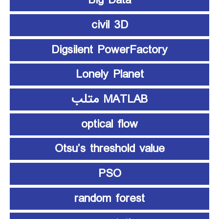
Big Data
civil 3D
Digsilent PowerFactory
Lonely Planet
MATLAB متلب
optical flow
Otsu’s threshold value
PSO
random forest