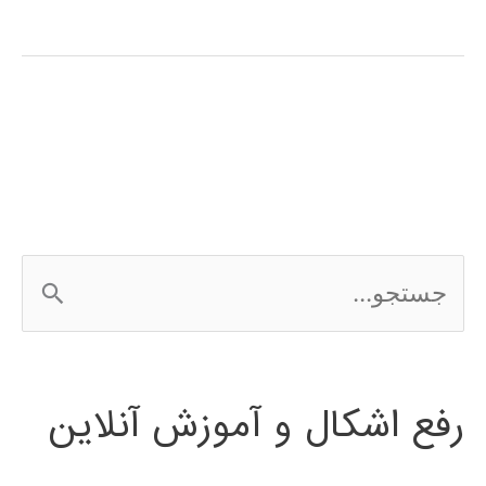
آموزش
فارسی
برنامه
نویسی
Qt
ج
س
ت
رفع اشکال و آموزش آنلاین
ج
و