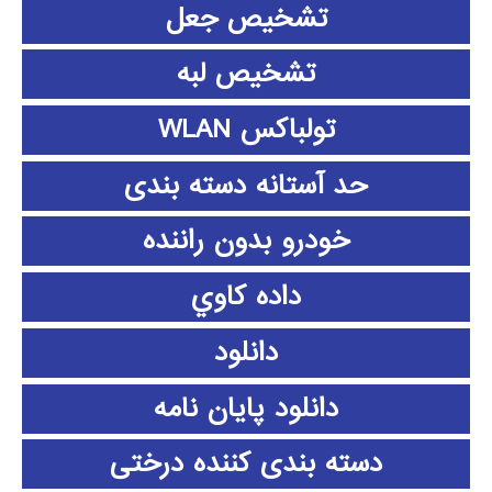
تشخیص جعل
تشخیص لبه
تولباکس WLAN
حد آستانه دسته بندی
خودرو بدون راننده
داده كاوي
دانلود
دانلود پايان نامه
دسته بندی کننده درختی