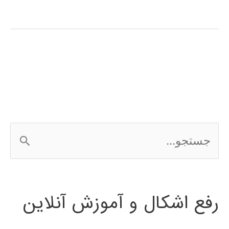
سیگنال
(signal
processing)
در
پایتون
ج
س
ت
رفع اشکال و آموزش آنلاین
ج
و