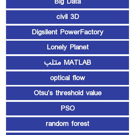
Big Data
civil 3D
Digsilent PowerFactory
Lonely Planet
MATLAB متلب
optical flow
Otsu’s threshold value
PSO
random forest