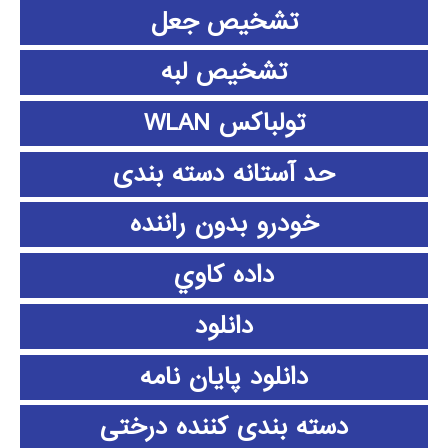
تشخیص جعل
تشخیص لبه
تولباکس WLAN
حد آستانه دسته بندی
خودرو بدون راننده
داده كاوي
دانلود
دانلود پايان نامه
دسته بندی کننده درختی