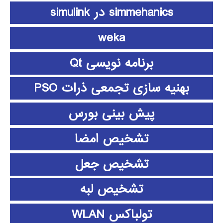
simmehanics در simulink
weka
برنامه نویسی Qt
بهنیه سازی تجمعی ذرات PSO
پیش بینی بورس
تشخیص امضا
تشخیص جعل
تشخیص لبه
تولباکس WLAN