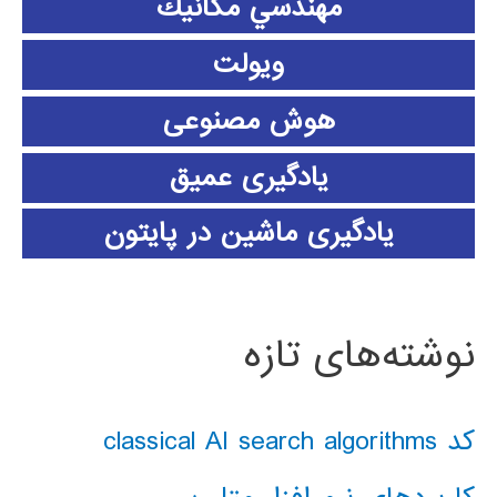
مهندسي مكانيك
ویولت
هوش مصنوعی
یادگیری عمیق
یادگیری ماشین در پایتون
نوشته‌های تازه
کد classical AI search algorithms