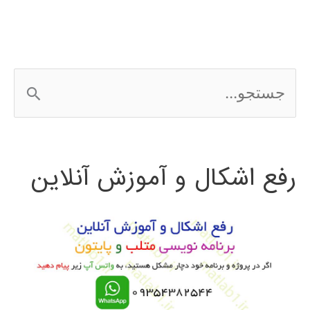
زنبور
عسل
Bee
ج
Algorithm
س
ت
رفع اشکال و آموزش آنلاین
ج
و
ب
ر
ا