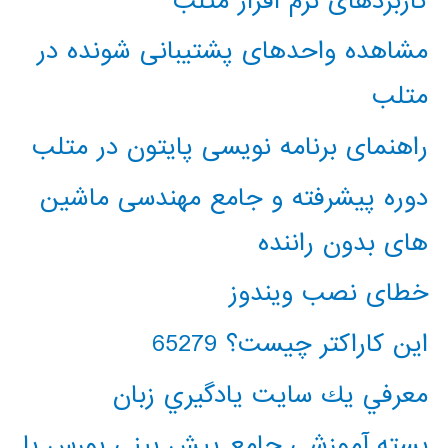
کاربردهای نرم افزار متلب
مشاهده واحدهای پشتیبانی شونده در
متلب
راهنمای برنامه نویسی پایتون در متلب
دوره پیشرفته و جامع مهندسی ماشین
های بدون راننده
خطای نصب ویندوز
این کاراکتر چیست؟ 65279
معرفي يك سايت يادگيري زبان
بسته آموزشی جامع پیش بینی بورس با