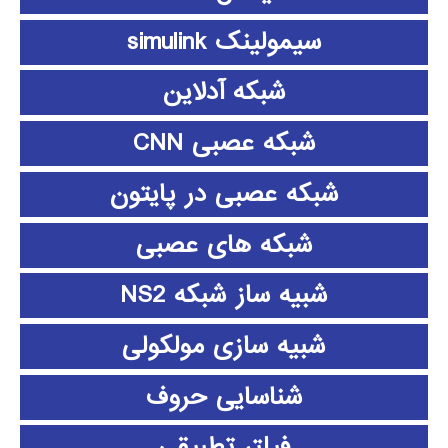
سیمولینک simulink
شبکه آدلاین
شبکه عصبی CNN
شبکه عصبی در پایتون
شبکه های عصبی
شبیه ساز شبکه NS2
شبیه سازی مولکولی
شناسایی حروف
فیلتر تطبیقی