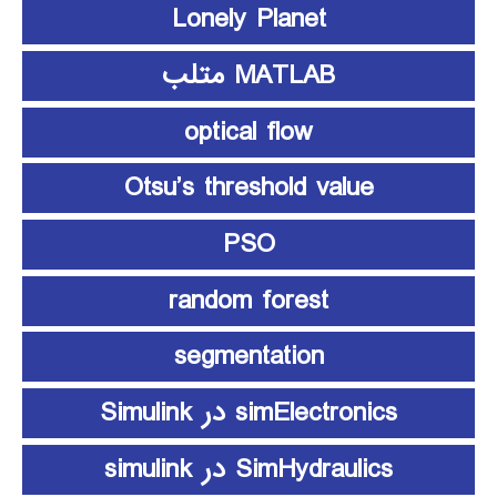
Lonely Planet
MATLAB متلب
optical flow
Otsu’s threshold value
PSO
random forest
segmentation
simElectronics در Simulink
SimHydraulics در simulink