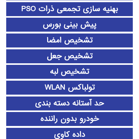
بهنیه سازی تجمعی ذرات PSO
پیش بینی بورس
تشخیص امضا
تشخیص جعل
تشخیص لبه
تولباکس WLAN
حد آستانه دسته بندی
خودرو بدون راننده
داده كاوي