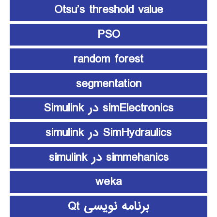
Otsu’s threshold value
PSO
random forest
segmentation
simElectronics در Simulink
SimHydraulics در simulink
simmehanics در simulink
weka
برنامه نویسی Qt