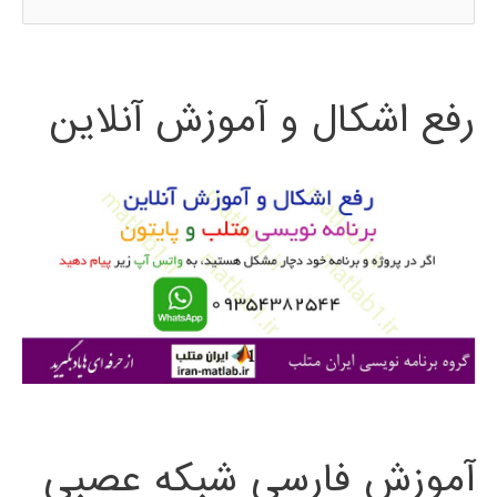
س
ت
رفع اشکال و آموزش آنلاین
ج
و
ب
ر
ا
ی
:
آموزش فارسی شبکه عصبی