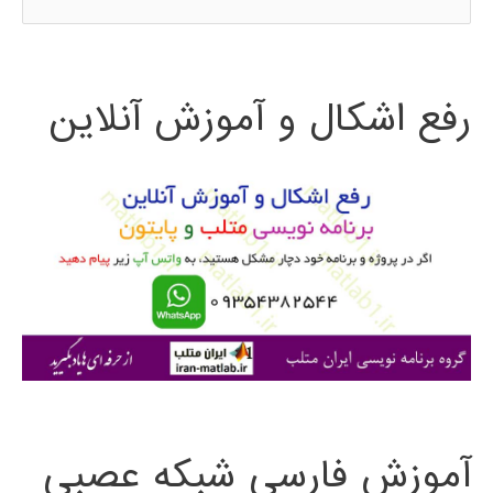
س
ت
رفع اشکال و آموزش آنلاین
ج
و
ب
ر
ا
ی
:
آموزش فارسی شبکه عصبی