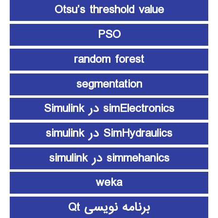
Otsu’s threshold value
PSO
random forest
segmentation
simElectronics در Simulink
SimHydraulics در simulink
simmehanics در simulink
weka
برنامه نویسی Qt