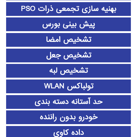
بهنیه سازی تجمعی ذرات PSO
پیش بینی بورس
تشخیص امضا
تشخیص جعل
تشخیص لبه
تولباکس WLAN
حد آستانه دسته بندی
خودرو بدون راننده
داده كاوي