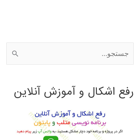
در
شناسایی
بیماری
ج
دیابت
س
ت
رفع اشکال و آموزش آنلاین
ج
و
ب
ر