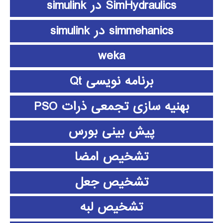
SimHydraulics در simulink
simmehanics در simulink
weka
برنامه نویسی Qt
بهنیه سازی تجمعی ذرات PSO
پیش بینی بورس
تشخیص امضا
تشخیص جعل
تشخیص لبه