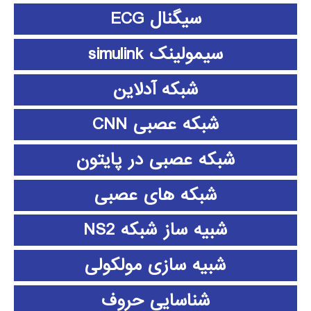
سیگنال ECG
سیمولینک simulink
شبکه آدلاین
شبکه عصبی CNN
شبکه عصبی در پایتون
شبکه های عصبی
شبیه ساز شبکه NS2
شبیه سازی مولکولی
شناسایی حروف