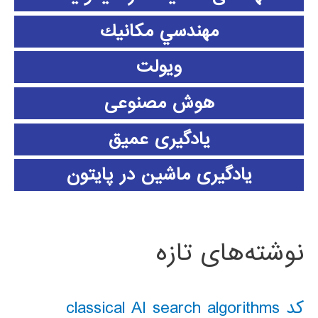
مهندسي مكانيك
ویولت
هوش مصنوعی
یادگیری عمیق
یادگیری ماشین در پایتون
نوشته‌های تازه
کد classical AI search algorithms