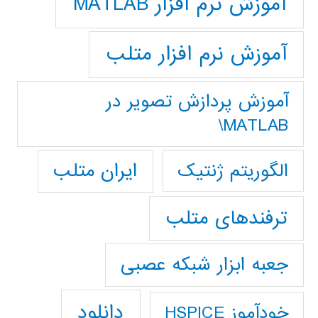
آموزش نرم افزار MATLAB
آموزش نرم افزار متلب
آموزش پردازش تصوير در
MATLAB\
ایران متلب
الگوریتم ژنتیک
ترفندهای متلب
جعبه ابزار شبکه عصبی
دانلود
خودآموز HSPICE