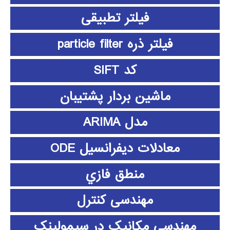
فیلتر تطبیقی
فیلتر ذره particle filter
کد SIFT
ماشین بردار پشتیبان
مدل ARIMA
معادلات دیفرانسیل ODE
منطق فازي
مهندسی کنترل
مهندسی مکانیک در سیمولینک