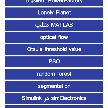
Digsilent PowerFactory
Lonely Planet
MATLAB متلب
optical flow
Otsu’s threshold value
PSO
random forest
segmentation
simElectronics در Simulink