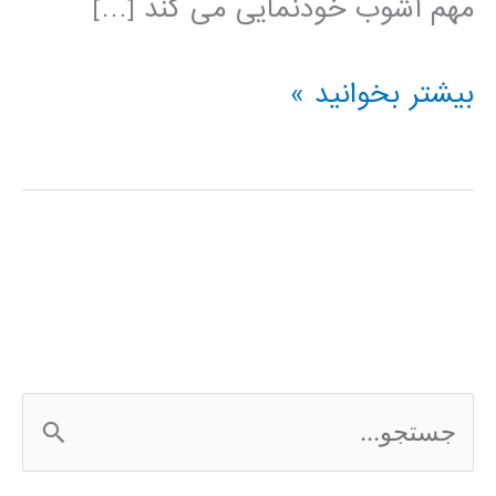
مهم آشوب خودنمایی می کند […]
سیستمهای
بیشتر بخوانید »
آشوبگون
choastic
system
ج
س