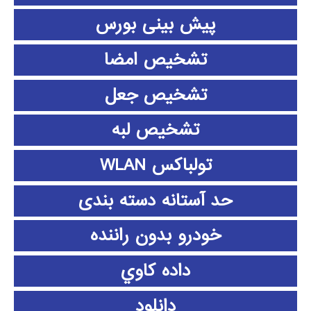
پیش بینی بورس
تشخیص امضا
تشخیص جعل
تشخیص لبه
تولباکس WLAN
حد آستانه دسته بندی
خودرو بدون راننده
داده كاوي
دانلود