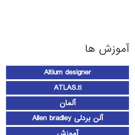
آموزش ها
Altium designer
ATLAS.ti
آلمان
آلن بردلی Allen bradley
آموزش