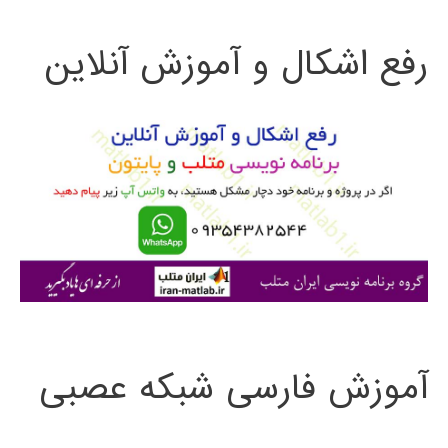
ت
رفع اشکال و آموزش آنلاین
ج
و
ب
ر
ا
ی
:
آموزش فارسی شبکه عصبی