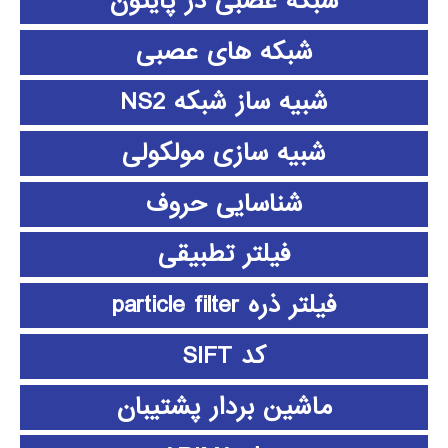
شبکه عصبی در پایتون
شبکه های عصبی
شبیه ساز شبکه NS2
شبیه سازی مولکولی
شناسایی حروف
فیلتر تطبیقی
فیلتر ذره particle filter
کد SIFT
ماشین بردار پشتیبان