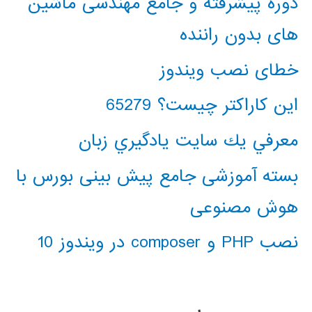
دوره پیشرفته و جامع مهندسی ماشین
های بدون راننده
خطای نصب ویندوز
این کاراکتر چیست؟ 65279
معرفي يك سايت يادگيري زبان
بسته آموزشی جامع پیش بینی بورس با
هوش مصنوعی
نصب PHP و composer در ویندوز 10