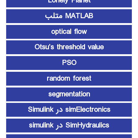
Lonely Planet
MATLAB متلب
optical flow
Otsu’s threshold value
PSO
random forest
segmentation
simElectronics در Simulink
SimHydraulics در simulink