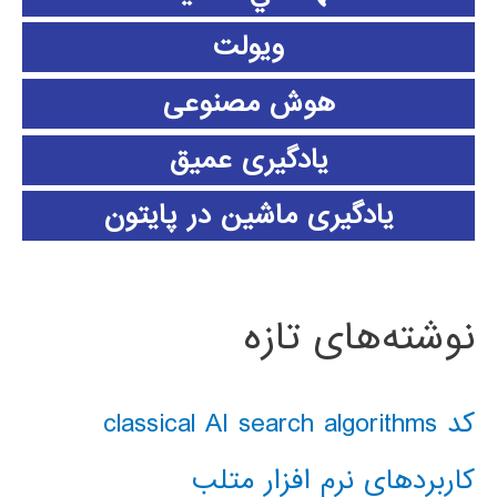
ویولت
هوش مصنوعی
یادگیری عمیق
یادگیری ماشین در پایتون
نوشته‌های تازه
کد classical AI search algorithms
کاربردهای نرم افزار متلب