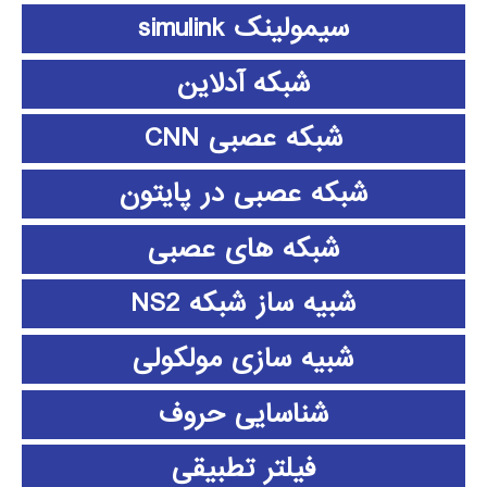
سیمولینک simulink
شبکه آدلاین
شبکه عصبی CNN
شبکه عصبی در پایتون
شبکه های عصبی
شبیه ساز شبکه NS2
شبیه سازی مولکولی
شناسایی حروف
فیلتر تطبیقی