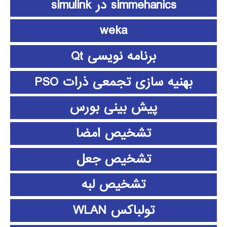
simmehanics در simulink
weka
برنامه نویسی Qt
بهنیه سازی تجمعی ذرات PSO
پیش بینی بورس
تشخیص امضا
تشخیص جعل
تشخیص لبه
تولباکس WLAN