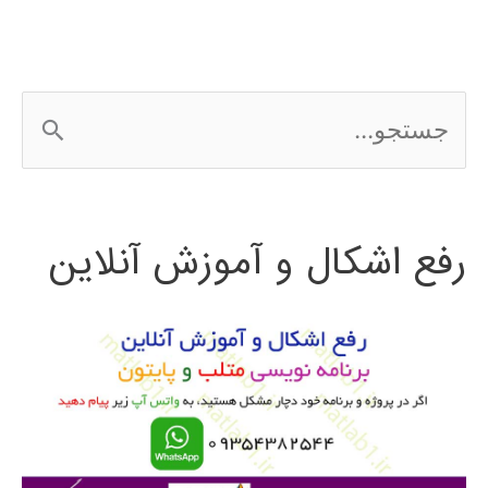
ج
س
ت
رفع اشکال و آموزش آنلاین
ج
و
ب
ر
ا