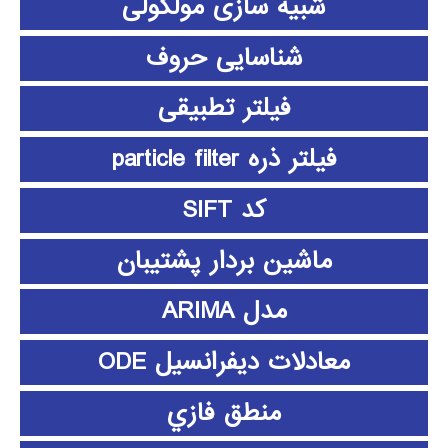
شبیه سازی مولکولی
شناسایی حروف
فیلتر تطبیقی
فیلتر ذره particle filter
کد SIFT
ماشین بردار پشتیبان
مدل ARIMA
معادلات دیفرانسیل ODE
منطق فازي