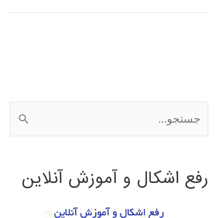
آموزش
فارسی
الگوریتم
ژنتیک
در
ج
متلب
س
MATLAB
ت
رفع اشکال و آموزش آنلاین
ج
و