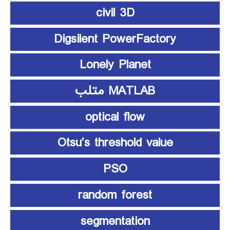
civil 3D
Digsilent PowerFactory
Lonely Planet
MATLAB متلب
optical flow
Otsu’s threshold value
PSO
random forest
segmentation