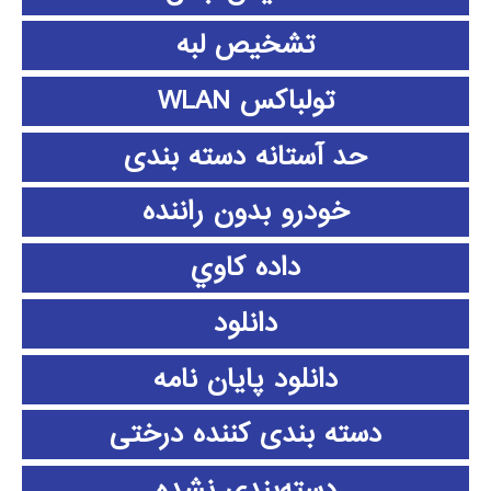
تشخیص لبه
تولباکس WLAN
حد آستانه دسته بندی
خودرو بدون راننده
داده كاوي
دانلود
دانلود پايان نامه
دسته بندی کننده درختی
دسته‌بندی نشده