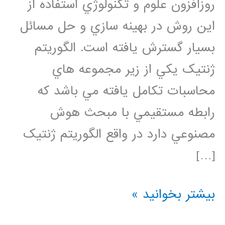
روزافزون علوم و تکنولوژي استفاده از
اين روش در بهينه سازي و حل مسائل
بسيار گسترش يافته است. الگوريتم
ژنتيک يکي از زير مجموعه هاي
محاسبات تکامل يافته مي باشد که
رابطه مستقيمي با مبحث هوش
مصنوعي دارد در واقع الگوريتم ژنتيک
[…]
فیلم
بیشتر بخوانید »
جامع