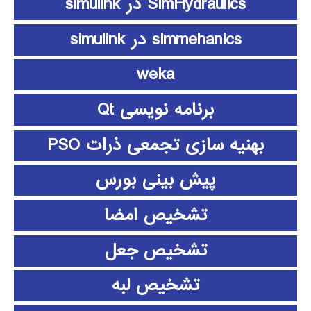
SimHydraulics در simulink
simmehanics در simulink
weka
برنامه نویسی Qt
بهنیه سازی تجمعی ذرات PSO
پیش بینی بورس
تشخیص امضا
تشخیص جعل
تشخیص لبه