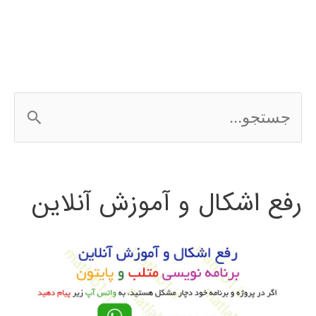
افزار
آنالیز
داده
ج
های
س
کیفی
ت
MAXQDA
رفع اشکال و آموزش آنلاین
ج
و
ب
ر