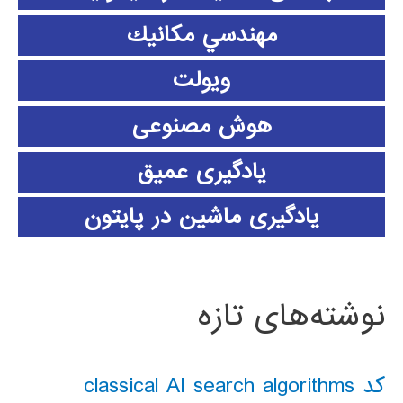
مهندسي مكانيك
ویولت
هوش مصنوعی
یادگیری عمیق
یادگیری ماشین در پایتون
نوشته‌های تازه
کد classical AI search algorithms