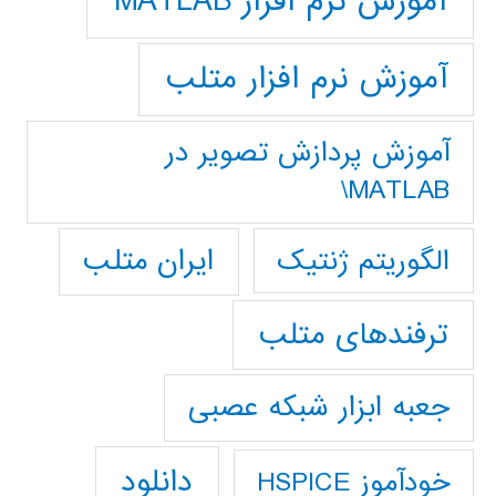
آموزش نرم افزار MATLAB
آموزش نرم افزار متلب
آموزش پردازش تصوير در
MATLAB\
ایران متلب
الگوریتم ژنتیک
ترفندهای متلب
جعبه ابزار شبکه عصبی
دانلود
خودآموز HSPICE