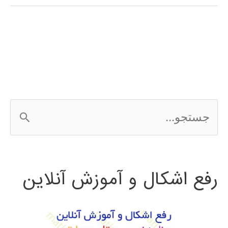
شناسایی
و
استخراج
ویژگی
در
ج
بینایی
س
ماشین
ت
رفع اشکال و آموزش آنلاین
ج
و
ب