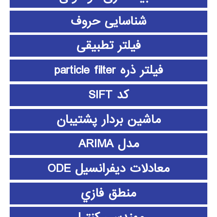
شناسایی حروف
فیلتر تطبیقی
فیلتر ذره particle filter
کد SIFT
ماشین بردار پشتیبان
مدل ARIMA
معادلات دیفرانسیل ODE
منطق فازي