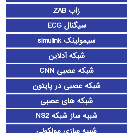
زاب ZAB
سیگنال ECG
سیمولینک simulink
شبکه آدلاین
شبکه عصبی CNN
شبکه عصبی در پایتون
شبکه های عصبی
شبیه ساز شبکه NS2
شبیه سازی مولکولی