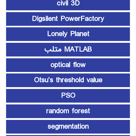
civil 3D
Digsilent PowerFactory
Lonely Planet
MATLAB متلب
optical flow
Otsu’s threshold value
PSO
random forest
segmentation