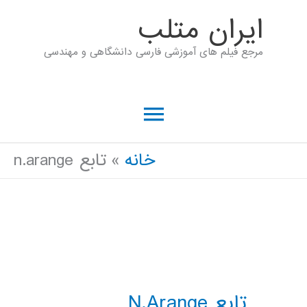
رش
ايران متلب
ه
مرجع فیلم های آموزشی فارسی دانشگاهی و مهندسی
حتوا
فهرست
اصلی
خانه
تابع n.arange
تابع N.arange