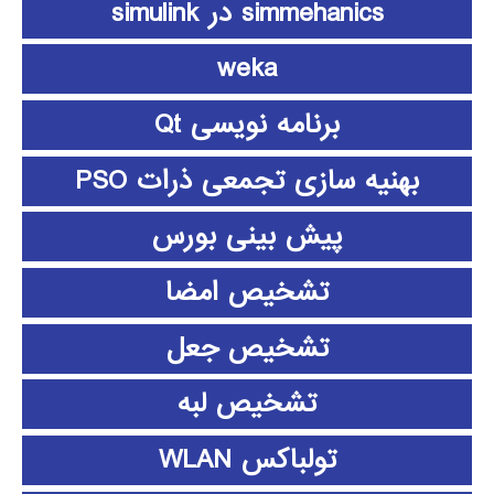
simmehanics در simulink
weka
برنامه نویسی Qt
بهنیه سازی تجمعی ذرات PSO
پیش بینی بورس
تشخیص امضا
تشخیص جعل
تشخیص لبه
تولباکس WLAN