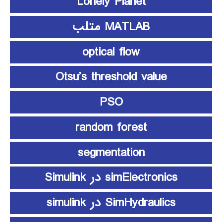
Lonely Planet
MATLAB متلب
optical flow
Otsu’s threshold value
PSO
random forest
segmentation
simElectronics در Simulink
SimHydraulics در simulink