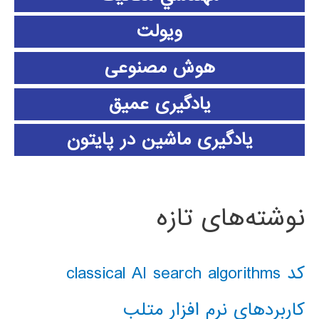
ویولت
هوش مصنوعی
یادگیری عمیق
یادگیری ماشین در پایتون
نوشته‌های تازه
کد classical AI search algorithms
کاربردهای نرم افزار متلب