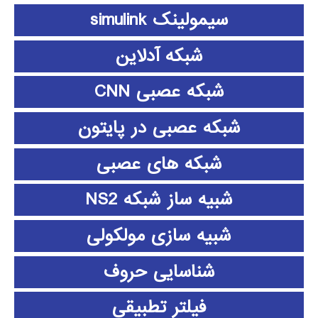
سیمولینک simulink
شبکه آدلاین
شبکه عصبی CNN
شبکه عصبی در پایتون
شبکه های عصبی
شبیه ساز شبکه NS2
شبیه سازی مولکولی
شناسایی حروف
فیلتر تطبیقی