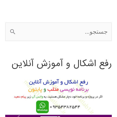
پایتون
ج
س
ت
رفع اشکال و آموزش آنلاین
ج
و
ب
ر
ا