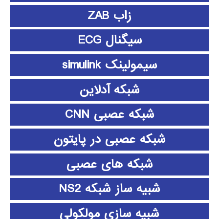
زاب ZAB
سیگنال ECG
سیمولینک simulink
شبکه آدلاین
شبکه عصبی CNN
شبکه عصبی در پایتون
شبکه های عصبی
شبیه ساز شبکه NS2
شبیه سازی مولکولی