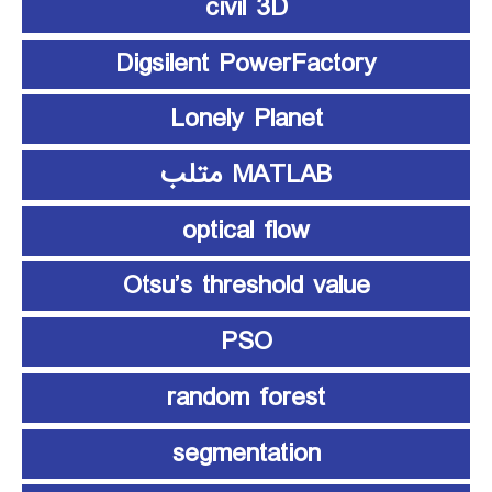
civil 3D
Digsilent PowerFactory
Lonely Planet
MATLAB متلب
optical flow
Otsu’s threshold value
PSO
random forest
segmentation