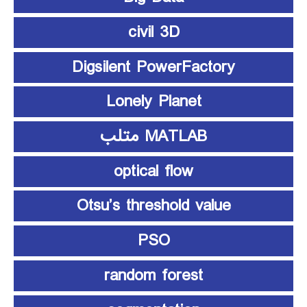
civil 3D
Digsilent PowerFactory
Lonely Planet
MATLAB متلب
optical flow
Otsu’s threshold value
PSO
random forest