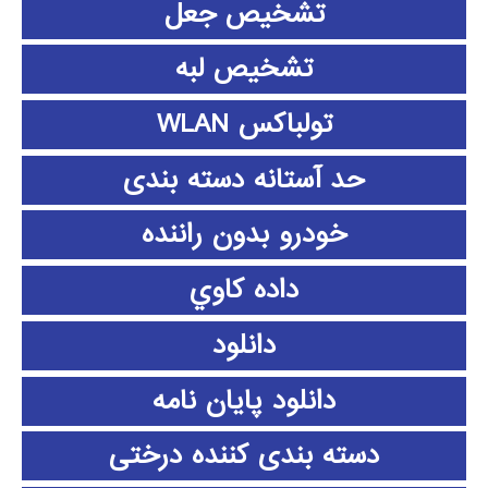
تشخیص جعل
تشخیص لبه
تولباکس WLAN
حد آستانه دسته بندی
خودرو بدون راننده
داده كاوي
دانلود
دانلود پايان نامه
دسته بندی کننده درختی