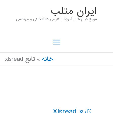
رش
ايران متلب
ه
مرجع فیلم های آموزشی فارسی دانشگاهی و مهندسی
حتوا
فهرست
اصلی
خانه
تابع xlsread
تابع Xlsread