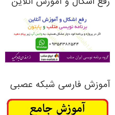
رفع اشکال و آموزش آنلاین
ج
و
ب
ر
ا
ی
:
آموزش فارسی شبکه عصبی