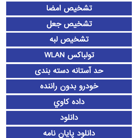
تشخیص امضا
تشخیص جعل
تشخیص لبه
تولباکس WLAN
حد آستانه دسته بندی
خودرو بدون راننده
داده كاوي
دانلود
دانلود پايان نامه