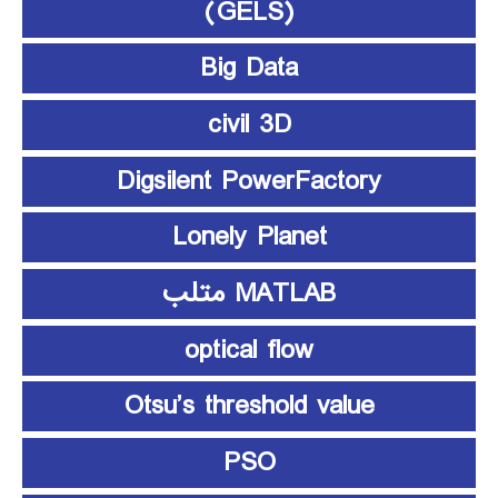
(GELS)
Big Data
civil 3D
Digsilent PowerFactory
Lonely Planet
MATLAB متلب
optical flow
Otsu’s threshold value
PSO