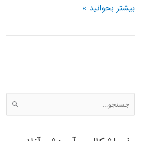
پردازش
بیشتر بخوانید »
دیجیتال
گفتار
با
استفاده
از
Matlab
ج
س
ت