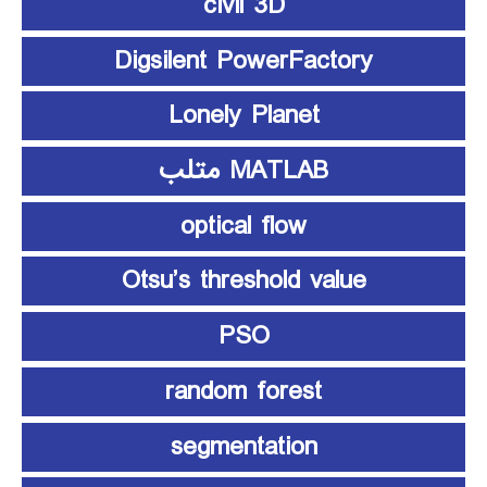
civil 3D
Digsilent PowerFactory
Lonely Planet
MATLAB متلب
optical flow
Otsu’s threshold value
PSO
random forest
segmentation