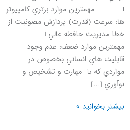
l مهمترين موارد برتري كامپيوتر
ها: سرعت (قدرت) پردازش مصونيت از
خطا مديريت حافظه عالي l
مهمترين موارد ضعف: عدم وجود
قابليت هاي انساني بخصوص در
مواردي كه با مهارت و تشخيص و
نوآوري […]
بازشناسی
بیشتر بخوانید »
اماری