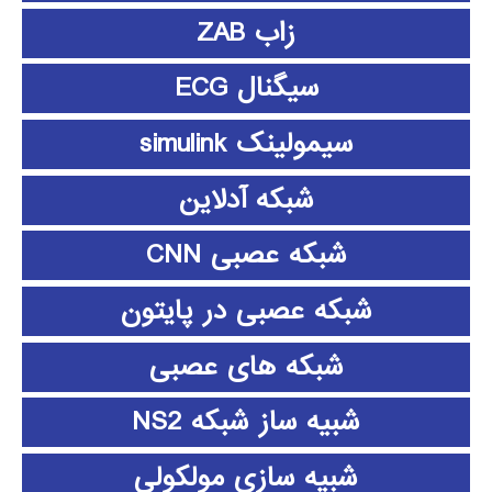
زاب ZAB
سیگنال ECG
سیمولینک simulink
شبکه آدلاین
شبکه عصبی CNN
شبکه عصبی در پایتون
شبکه های عصبی
شبیه ساز شبکه NS2
شبیه سازی مولکولی