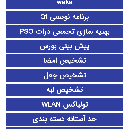
weka
برنامه نویسی Qt
بهنیه سازی تجمعی ذرات PSO
پیش بینی بورس
تشخیص امضا
تشخیص جعل
تشخیص لبه
تولباکس WLAN
حد آستانه دسته بندی