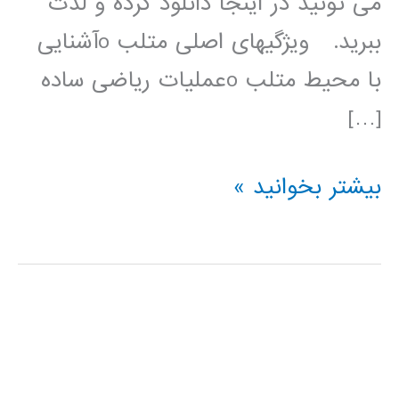
می تونید در اینجا دانلود کرده و لذت
ببرید. ویژگیهای اصلی متلب oآشنایی
با محیط متلب oعملیات ریاضی ساده
[…]
مجموعه
بیشتر بخوانید »
ای
از
بهترین
اسلایدهای
آموزش