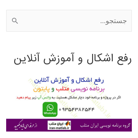
فارسی
ج
متلب
س
MATLAB
ت
رفع اشکال و آموزش آنلاین
ج
و
ب
ر
ا
ی