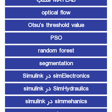
MATLAB متلب
optical flow
Otsu’s threshold value
PSO
random forest
segmentation
simElectronics در Simulink
SimHydraulics در simulink
simmehanics در simulink