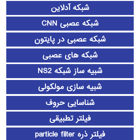
شبکه آدلاین
شبکه عصبی CNN
شبکه عصبی در پایتون
شبکه های عصبی
شبیه ساز شبکه NS2
شبیه سازی مولکولی
شناسایی حروف
فیلتر تطبیقی
فیلتر ذره particle filter