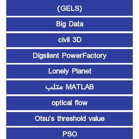
(GELS)
Big Data
civil 3D
Digsilent PowerFactory
Lonely Planet
MATLAB متلب
optical flow
Otsu’s threshold value
PSO