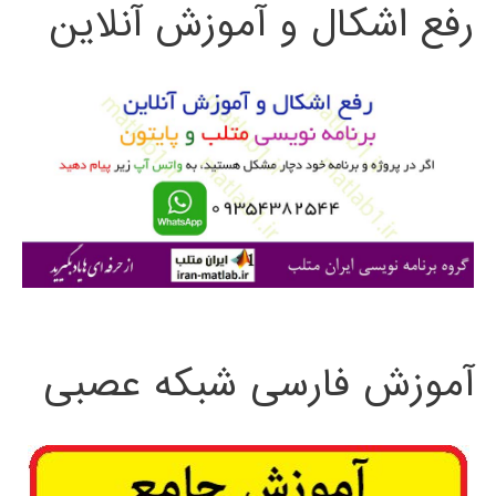
رفع اشکال و آموزش آنلاین
ج
دیجیتال
و
DSP
ب
ر
ا
ی
:
آموزش فارسی شبکه عصبی