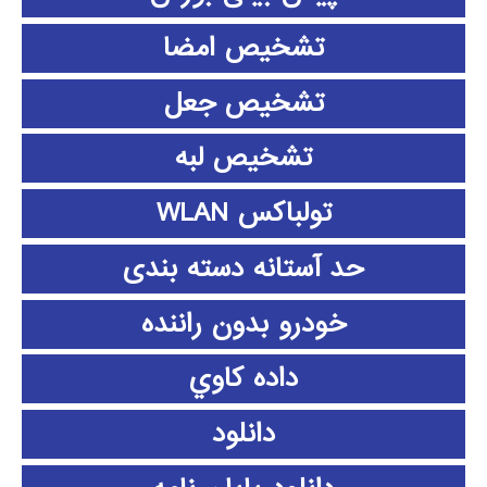
تشخیص امضا
تشخیص جعل
تشخیص لبه
تولباکس WLAN
حد آستانه دسته بندی
خودرو بدون راننده
داده كاوي
دانلود