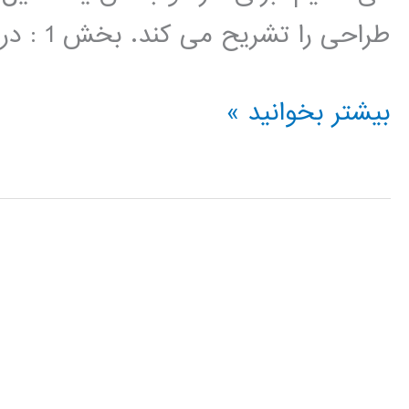
طراحی را تشریح می کند. بخش 1 : در این محصول […]
طراحی
بیشتر بخوانید »
کنترل
کننده
در
متلب
و
سیمولینک