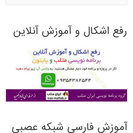
س
ت
رفع اشکال و آموزش آنلاین
ج
و
ب
ر
ا
ی
:
آموزش فارسی شبکه عصبی