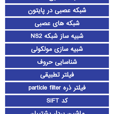
شبکه عصبی در پایتون
شبکه های عصبی
شبیه ساز شبکه NS2
شبیه سازی مولکولی
شناسایی حروف
فیلتر تطبیقی
فیلتر ذره particle filter
کد SIFT
ماشین بردار پشتیبان