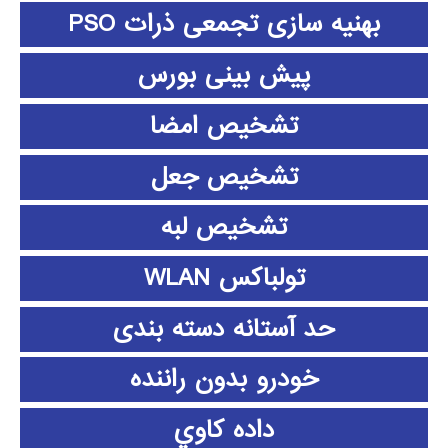
بهنیه سازی تجمعی ذرات PSO
پیش بینی بورس
تشخیص امضا
تشخیص جعل
تشخیص لبه
تولباکس WLAN
حد آستانه دسته بندی
خودرو بدون راننده
داده كاوي