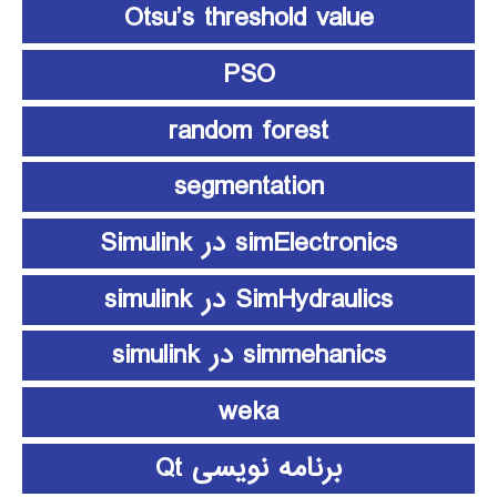
Otsu’s threshold value
PSO
random forest
segmentation
simElectronics در Simulink
SimHydraulics در simulink
simmehanics در simulink
weka
برنامه نویسی Qt