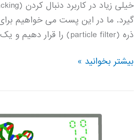
ذره (particle filter) را قرار دهیم و یک توضیح خلاصه از روند الگوریتم […]
Particle
بیشتر بخوانید »
filter
(فیلتر
ذره)