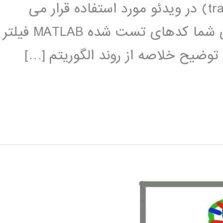
خیلی زیاد در کاربرد دنبال کردن (tracking) در ویدئو مورد استفاده قرار می
گیرد. ما در این پست می خواهیم برای شما کدهای تست شده MATLAB فیلتر