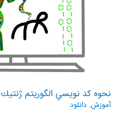
نحوه كد نويسي الگوريتم ژنتيك
آموزش
,
دانلود