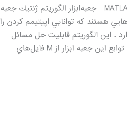
جعبه‌ابزار الگوريتم ژنتيك در نرم افزار MATLAB جعبه‌ابزار الگوريتم ژنتيك جعبه‌
‌هايي هستند كه توانايي اپيتيمم كردن را
د . اين الگوريتم قابليت حل مسائل
مختلف در زمينه بهينه‌سازي است تمام توابع اين جعبه ابزار از M فايل‌هاي