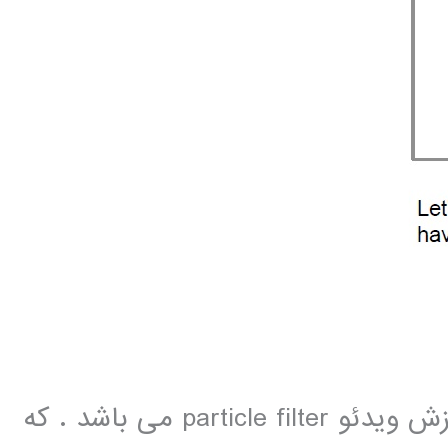
یکی از ابزارهای خیلی پر کاربرد در پردازش ویدئو particle filter می باشد . که