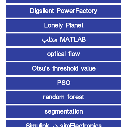
Digsilent PowerFactory
Lonely Planet
MATLAB متلب
optical flow
Otsu’s threshold value
PSO
random forest
segmentation
simElectronics در Simulink