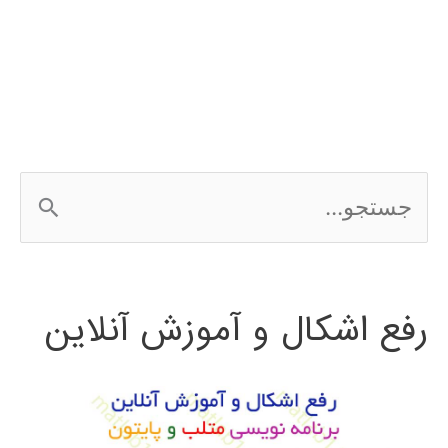
الگوريتم
ژنتيك
ج
س
ت
رفع اشکال و آموزش آنلاین
ج
و
ب