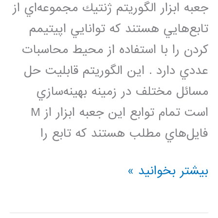
جعبه‌ ابزار الگوريتم ژنتيك مجموعه‌اي از
تابع‌هايي هستند كه توانايي اپيتيمم
كردن را با استفاده از محيط محاسبات
عددي دارد . اين الگوريتم قابليت حل
مسائل مختلف در زمينه بهينه‌سازي
است تمام توابع اين جعبه ابزار از M
فايل‌هاي مطلب هستند كه تابع را
نحوه
بیشتر بخوانید »
كد
نويسي