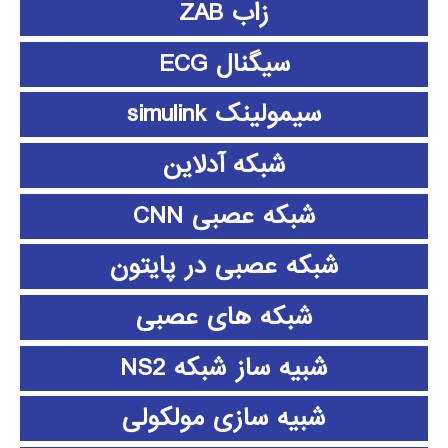
زاب ZAB
سیگنال ECG
سیمولینک simulink
شبکه آدلاین
شبکه عصبی CNN
شبکه عصبی در پایتون
شبکه های عصبی
شبیه ساز شبکه NS2
شبیه سازی مولکولی