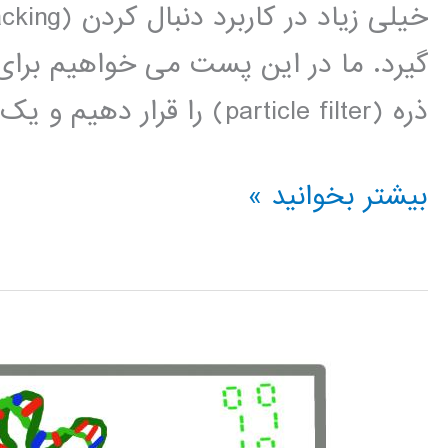
ذره (particle filter) را قرار دهیم و یک توضیح خلاصه از روند الگوریتم […]
Particle
بیشتر بخوانید »
filter
(فیلتر
ذره)