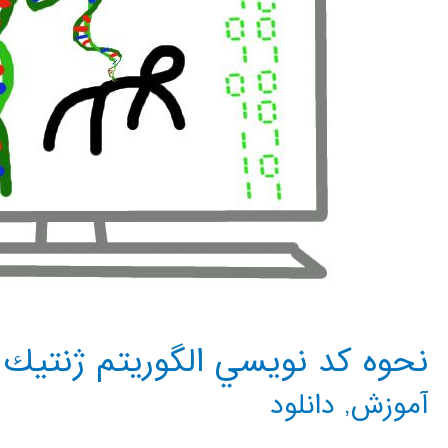
نحوه كد نويسي الگوريتم ژنتيك
آموزش
,
دانلود