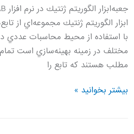
ابزار الگوريتم ژنتيك مجموعه‌اي از تابع
با استفاده از محيط محاسبات عددي دار
مطلب هستند كه تابع را
نحوه
بیشتر بخوانید »
كد
نويسي
الگوريتم