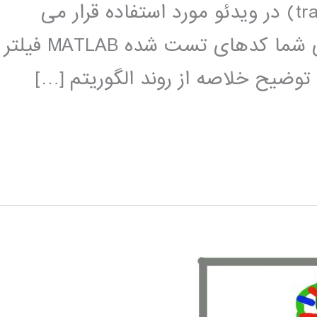
خیلی زیاد در کاربرد دنبال کردن (tracking) در ویدئو مورد استفاده قرار می
گیرد. ما در این پست می خواهیم برای شما کدهای تست شده MATLAB فیلتر