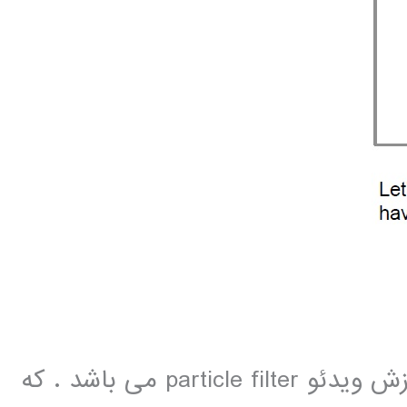
یکی از ابزارهای خیلی پر کاربرد در پردازش ویدئو particle filter می باشد . که