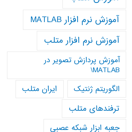
آموزش نرم افزار MATLAB
آموزش نرم افزار متلب
آموزش پردازش تصوير در
MATLAB\
ایران متلب
الگوریتم ژنتیک
ترفندهای متلب
جعبه ابزار شبکه عصبی