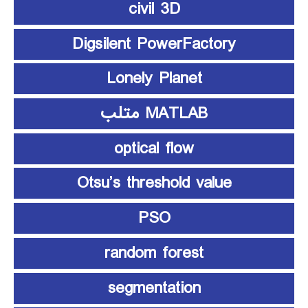
civil 3D
Digsilent PowerFactory
Lonely Planet
MATLAB متلب
optical flow
Otsu’s threshold value
PSO
random forest
segmentation