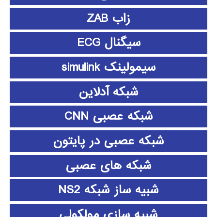
زاب ZAB
سیگنال ECG
سیمولینک simulink
شبکه آدلاین
شبکه عصبی CNN
شبکه عصبی در پایتون
شبکه های عصبی
شبیه ساز شبکه NS2
شبیه سازی مولکولی