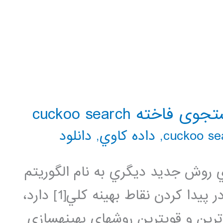
ه cuckoo search
,
داده كاوي
,
دانلود
 روش جديد ديگري به نام الگوريتم
بهينه سازي فاخته كه توانايي بيشتري در پيدا كردن نقاط بهينه كلي[1] دارد،
ترين و قويترين روشهاي بهينهسازي