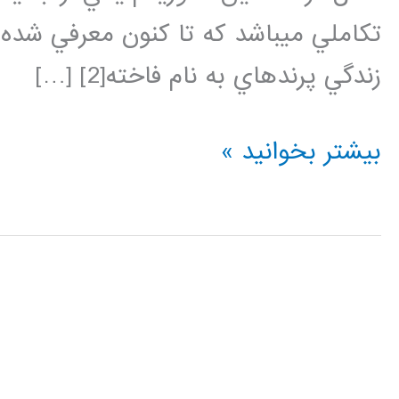
تكاملي ميباشد كه تا كنون معرفي شده ا
زندگي پرندهاي به نام فاخته[2] […]
فیلم
بیشتر بخوانید »
آموزش
فارسی
الگوریتم
جستجوی
فاخته