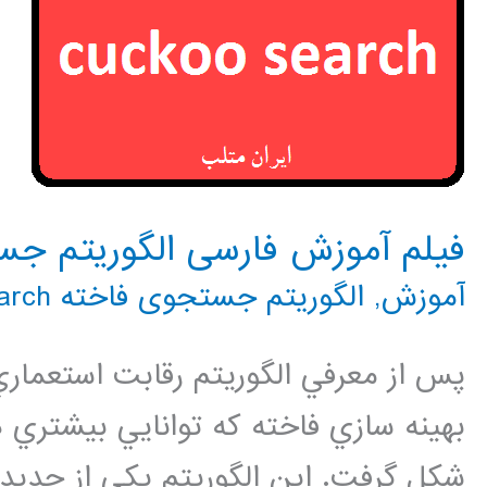
فیلم آموزش فارسی الگوریتم جستجوی فاخت
آموزش
,
الگوریتم جستجوی فاخته cuckoo search
پس از معرفي الگوريتم رقابت استعماري
شكل گرفت. اين الگوريتم يكي از جديد