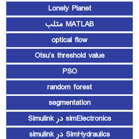
Lonely Planet
MATLAB متلب
optical flow
Otsu’s threshold value
PSO
random forest
segmentation
simElectronics در Simulink
SimHydraulics در simulink