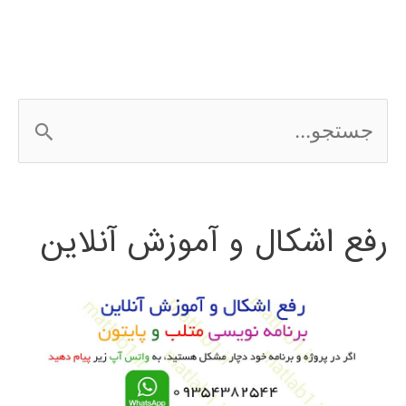
ج
س
ت
رفع اشکال و آموزش آنلاین
ج
و
ب
ر
ا