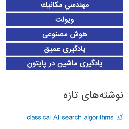
مهندسي مكانيك
ویولت
هوش مصنوعی
یادگیری عمیق
یادگیری ماشین در پایتون
نوشته‌های تازه
کد classical AI search algorithms