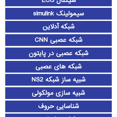
سیگنال ECG
سیمولینک simulink
شبکه آدلاین
شبکه عصبی CNN
شبکه عصبی در پایتون
شبکه های عصبی
شبیه ساز شبکه NS2
شبیه سازی مولکولی
شناسایی حروف