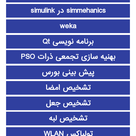
simmehanics در simulink
weka
برنامه نویسی Qt
بهنیه سازی تجمعی ذرات PSO
پیش بینی بورس
تشخیص امضا
تشخیص جعل
تشخیص لبه
تولباکس WLAN