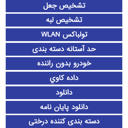
تشخیص جعل
تشخیص لبه
تولباکس WLAN
حد آستانه دسته بندی
خودرو بدون راننده
داده كاوي
دانلود
دانلود پايان نامه
دسته بندی کننده درختی