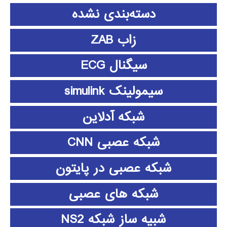
دسته‌بندی نشده
زاب ZAB
سیگنال ECG
سیمولینک simulink
شبکه آدلاین
شبکه عصبی CNN
شبکه عصبی در پایتون
شبکه های عصبی
شبیه ساز شبکه NS2