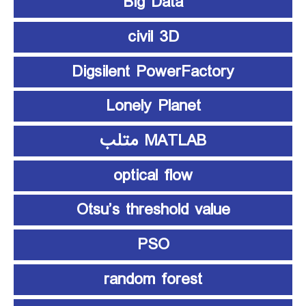
Big Data
civil 3D
Digsilent PowerFactory
Lonely Planet
MATLAB متلب
optical flow
Otsu’s threshold value
PSO
random forest