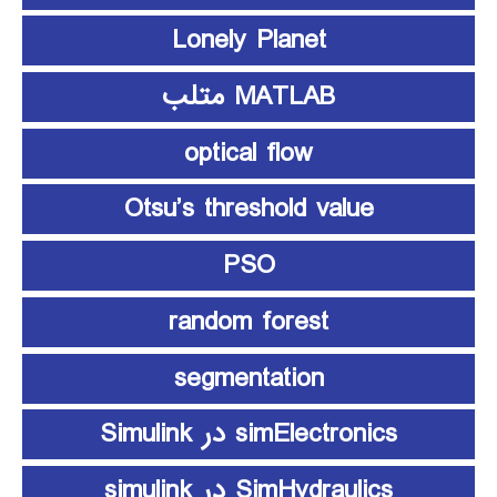
Lonely Planet
MATLAB متلب
optical flow
Otsu’s threshold value
PSO
random forest
segmentation
simElectronics در Simulink
SimHydraulics در simulink