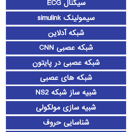
سیگنال ECG
سیمولینک simulink
شبکه آدلاین
شبکه عصبی CNN
شبکه عصبی در پایتون
شبکه های عصبی
شبیه ساز شبکه NS2
شبیه سازی مولکولی
شناسایی حروف