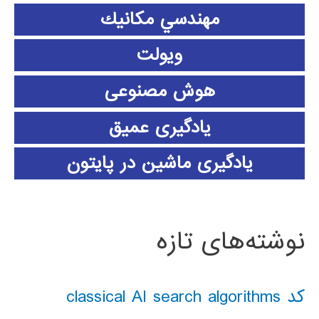
مهندسي مكانيك
ویولت
هوش مصنوعی
یادگیری عمیق
یادگیری ماشین در پایتون
نوشته‌های تازه
کد classical AI search algorithms