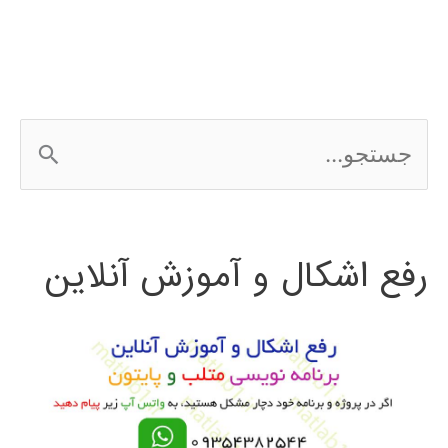
پایتون
ج
س
ت
رفع اشکال و آموزش آنلاین
ج
و
ب
ر