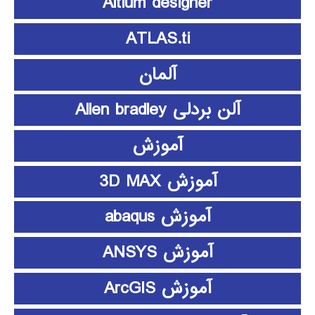
Altium designer
ATLAS.ti
آلمان
آلن بردلی Allen bradley
آموزش
آموزش 3D MAX
آموزش abaqus
آموزش ANSYS
آموزش ArcGIS