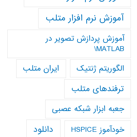
آموزش نرم افزار متلب
آموزش پردازش تصوير در
MATLAB\
ایران متلب
الگوریتم ژنتیک
ترفندهای متلب
جعبه ابزار شبکه عصبی
دانلود
خودآموز HSPICE