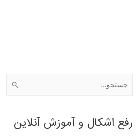
های
فازی
(fuzzy
system)
در
پایتون
ج
س
ت
رفع اشکال و آموزش آنلاین
ج
و