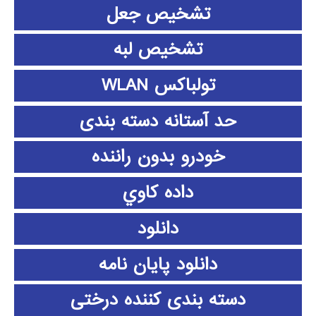
تشخیص جعل
تشخیص لبه
تولباکس WLAN
حد آستانه دسته بندی
خودرو بدون راننده
داده كاوي
دانلود
دانلود پايان نامه
دسته بندی کننده درختی