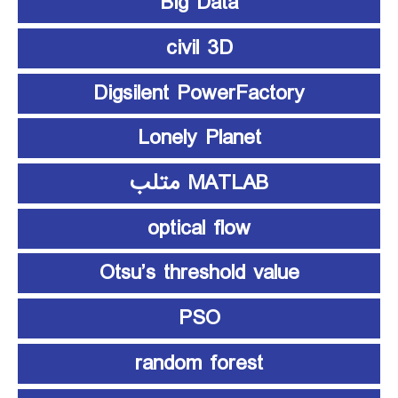
Big Data
civil 3D
Digsilent PowerFactory
Lonely Planet
MATLAB متلب
optical flow
Otsu’s threshold value
PSO
random forest