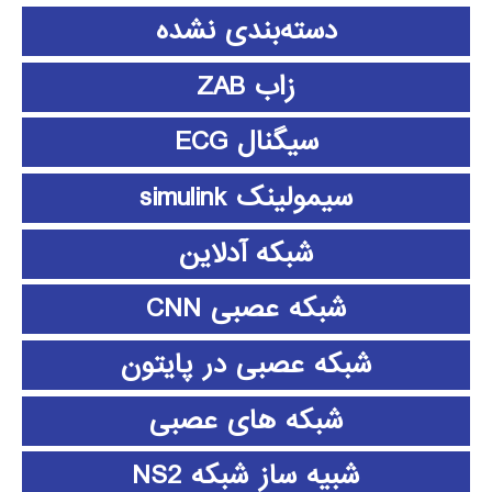
دسته‌بندی نشده
زاب ZAB
سیگنال ECG
سیمولینک simulink
شبکه آدلاین
شبکه عصبی CNN
شبکه عصبی در پایتون
شبکه های عصبی
شبیه ساز شبکه NS2