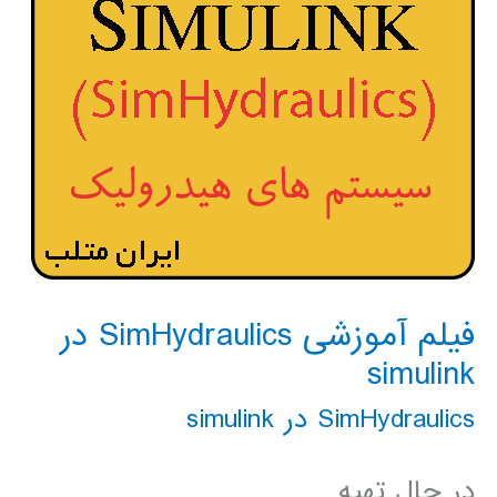
فیلم آموزشی SimHydraulics در
simulink
SimHydraulics در simulink
در حال تهیه