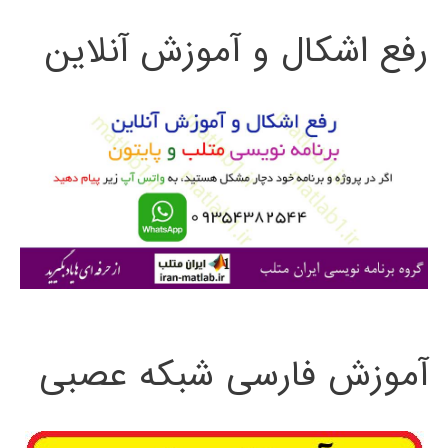
ت
رفع اشکال و آموزش آنلاین
ج
و
ب
ر
ا
ی
:
آموزش فارسی شبکه عصبی