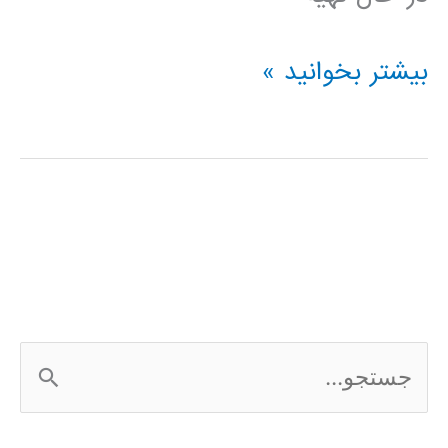
فیلم
بیشتر بخوانید »
آموزشی
SimHydraulics
در
simulink
ج
س