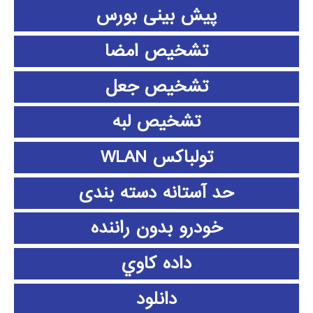
پیش بینی بورس
تشخیص امضا
تشخیص جعل
تشخیص لبه
تولباکس WLAN
حد آستانه دسته بندی
خودرو بدون راننده
داده كاوي
دانلود