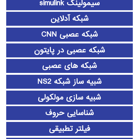
سیمولینک simulink
شبکه آدلاین
شبکه عصبی CNN
شبکه عصبی در پایتون
شبکه های عصبی
شبیه ساز شبکه NS2
شبیه سازی مولکولی
شناسایی حروف
فیلتر تطبیقی