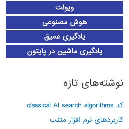
ویولت
هوش مصنوعی
یادگیری عمیق
یادگیری ماشین در پایتون
نوشته‌های تازه
کد classical AI search algorithms
کاربردهای نرم افزار متلب