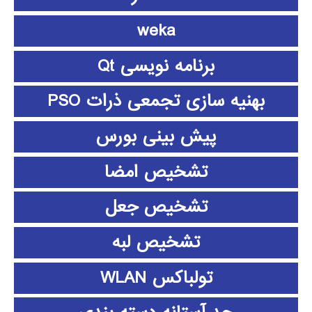
weka
برنامه نویسی Qt
بهنیه سازی تجمعی ذرات PSO
پیش بینی بورس
تشخیص امضا
تشخیص جعل
تشخیص لبه
تولباکس WLAN