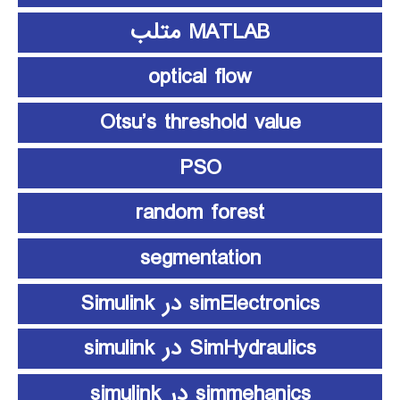
MATLAB متلب
optical flow
Otsu’s threshold value
PSO
random forest
segmentation
simElectronics در Simulink
SimHydraulics در simulink
simmehanics در simulink