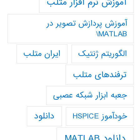
آموزش نرم افزار متلب
آموزش پردازش تصوير در
MATLAB\
ایران متلب
الگوریتم ژنتیک
ترفندهای متلب
جعبه ابزار شبکه عصبی
دانلود
خودآموز HSPICE
دانلود MATLAB