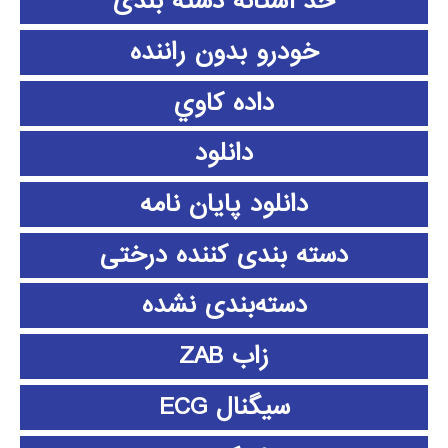
حد آستانه دسته بندی
خودرو بدون راننده
داده كاوي
دانلود
دانلود پايان نامه
دسته بندی کننده درختی
دسته‌بندی نشده
زاب ZAB
سیگنال ECG