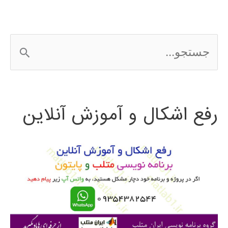
در
MATLAB
ج
با
س
مثال
ت
رفع اشکال و آموزش آنلاین
ج
و
ب
ر
ا