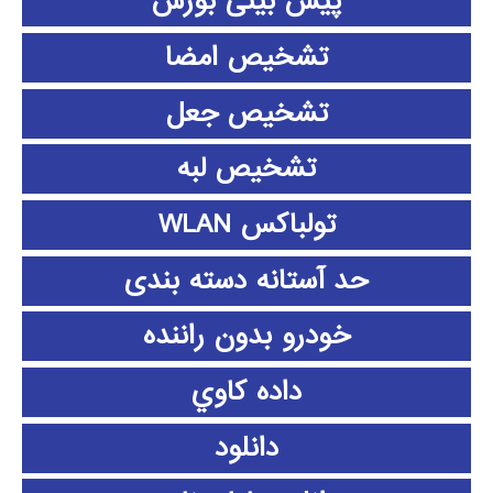
پیش بینی بورس
تشخیص امضا
تشخیص جعل
تشخیص لبه
تولباکس WLAN
حد آستانه دسته بندی
خودرو بدون راننده
داده كاوي
دانلود