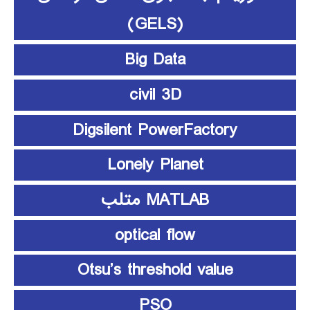
(GELS)
Big Data
civil 3D
Digsilent PowerFactory
Lonely Planet
MATLAB متلب
optical flow
Otsu’s threshold value
PSO