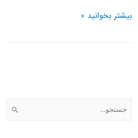
فیلم
بیشتر بخوانید »
آموزشی
L-
Edit
ج
س
ت