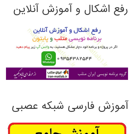
رفع اشکال و آموزش آنلاین
ج
و
ب
ر
ا
ی
:
آموزش فارسی شبکه عصبی