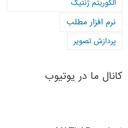
الگوریتم ژنتیک
نرم افزار مطلب
پردازش تصویر
کانال ما در یوتیوب
MATLAB project