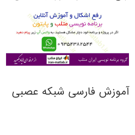
و
ب
ر
ا
ی
:
آموزش فارسی شبکه عصبی