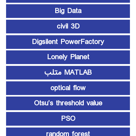
Big Data
civil 3D
Digsilent PowerFactory
Lonely Planet
MATLAB متلب
optical flow
Otsu’s threshold value
PSO
random forest