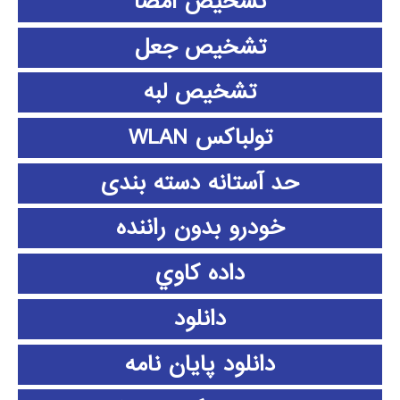
تشخیص امضا
تشخیص جعل
تشخیص لبه
تولباکس WLAN
حد آستانه دسته بندی
خودرو بدون راننده
داده كاوي
دانلود
دانلود پايان نامه