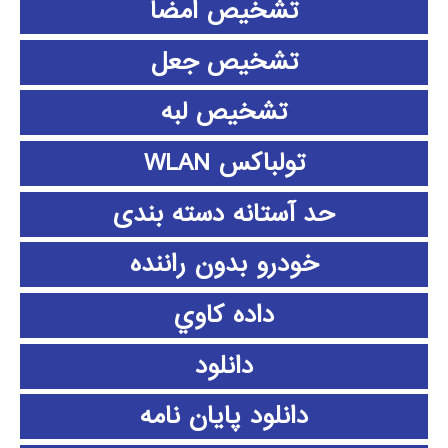
تشخیص امضا
تشخیص جعل
تشخیص لبه
تولباکس WLAN
حد آستانه دسته بندی
خودرو بدون راننده
داده كاوي
دانلود
دانلود پايان نامه