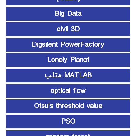
Big Data
civil 3D
Digsilent PowerFactory
Lonely Planet
MATLAB متلب
optical flow
Otsu’s threshold value
PSO