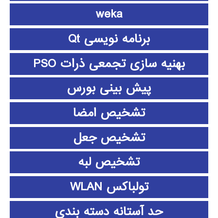
weka
برنامه نویسی Qt
بهنیه سازی تجمعی ذرات PSO
پیش بینی بورس
تشخیص امضا
تشخیص جعل
تشخیص لبه
تولباکس WLAN
حد آستانه دسته بندی