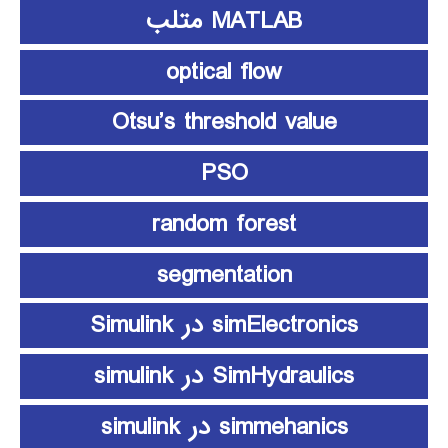
MATLAB متلب
optical flow
Otsu’s threshold value
PSO
random forest
segmentation
simElectronics در Simulink
SimHydraulics در simulink
simmehanics در simulink