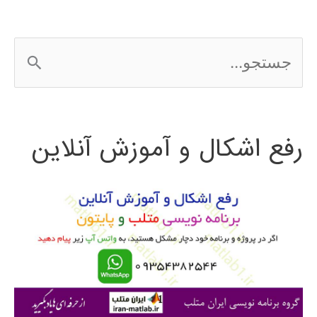
ج
س
ت
رفع اشکال و آموزش آنلاین
ج
و
ب
ر
ا
ی