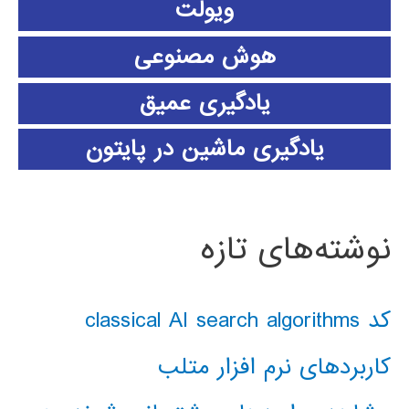
ویولت
هوش مصنوعی
یادگیری عمیق
یادگیری ماشین در پایتون
نوشته‌های تازه
کد classical AI search algorithms
کاربردهای نرم افزار متلب