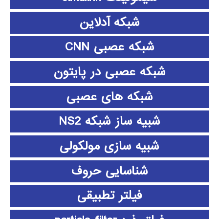
شبکه آدلاین
شبکه عصبی CNN
شبکه عصبی در پایتون
شبکه های عصبی
شبیه ساز شبکه NS2
شبیه سازی مولکولی
شناسایی حروف
فیلتر تطبیقی