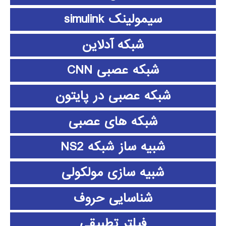
سیمولینک simulink
شبکه آدلاین
شبکه عصبی CNN
شبکه عصبی در پایتون
شبکه های عصبی
شبیه ساز شبکه NS2
شبیه سازی مولکولی
شناسایی حروف
فیلتر تطبیقی