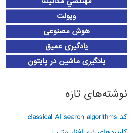
مهندسي مكانيك
ویولت
هوش مصنوعی
یادگیری عمیق
یادگیری ماشین در پایتون
نوشته‌های تازه
کد classical AI search algorithms
کاربردهای نرم افزار متلب