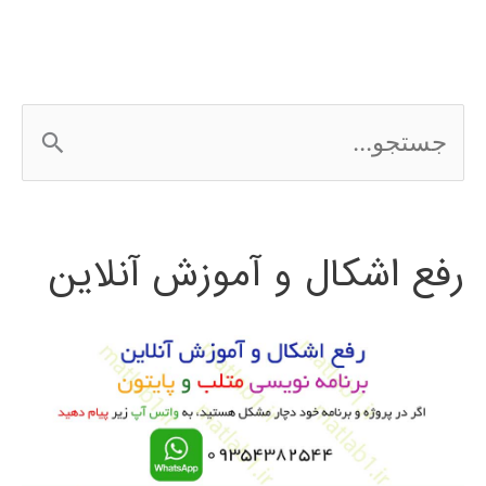
ج
س
ت
رفع اشکال و آموزش آنلاین
ج
و
ب
ر
ا