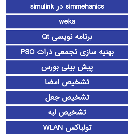
simmehanics در simulink
weka
برنامه نویسی Qt
بهنیه سازی تجمعی ذرات PSO
پیش بینی بورس
تشخیص امضا
تشخیص جعل
تشخیص لبه
تولباکس WLAN