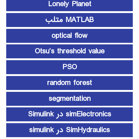
Lonely Planet
MATLAB متلب
optical flow
Otsu’s threshold value
PSO
random forest
segmentation
simElectronics در Simulink
SimHydraulics در simulink