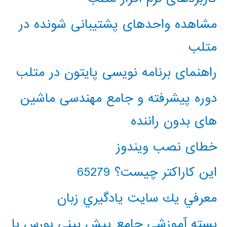
مشاهده واحدهای پشتیبانی شونده در
متلب
راهنمای برنامه نویسی پایتون در متلب
دوره پیشرفته و جامع مهندسی ماشین
های بدون راننده
خطای نصب ویندوز
این کاراکتر چیست؟ 65279
معرفي يك سايت يادگيري زبان
بسته آموزشی جامع پیش بینی بورس با