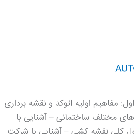
د AutoCAD 2D فصل اول: مفاهیم اولیه اتوکد و نقشه برداری
 های مختلف ساختمانی – آشنایی با
ل کلی نقشه کشی – آشنایی با شرکت