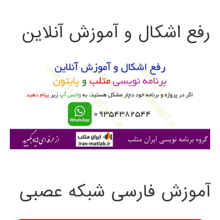
ت
رفع اشکال و آموزش آنلاین
ج
و
ب
ر
ا
ی
:
آموزش فارسی شبکه عصبی