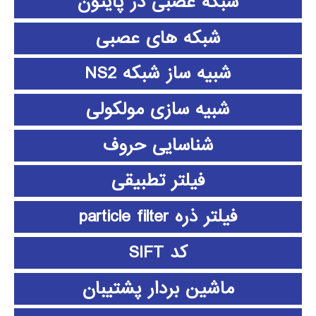
شبکه عصبی در پایتون
شبکه های عصبی
شبیه ساز شبکه NS2
شبیه سازی مولکولی
شناسایی حروف
فیلتر تطبیقی
فیلتر ذره particle filter
کد SIFT
ماشین بردار پشتیبان