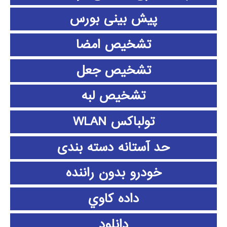
پیش بینی بورس
تشخیص امضا
تشخیص جعل
تشخیص لبه
تولباکس WLAN
حد آستانه دسته بندی
خودرو بدون راننده
داده كاوي
دانلود