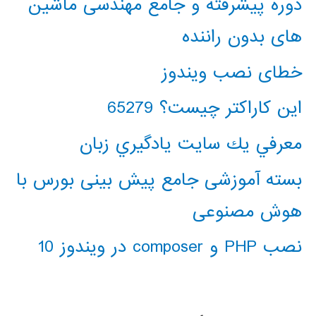
دوره پیشرفته و جامع مهندسی ماشین
های بدون راننده
خطای نصب ویندوز
این کاراکتر چیست؟ 65279
معرفي يك سايت يادگيري زبان
بسته آموزشی جامع پیش بینی بورس با
هوش مصنوعی
نصب PHP و composer در ویندوز 10