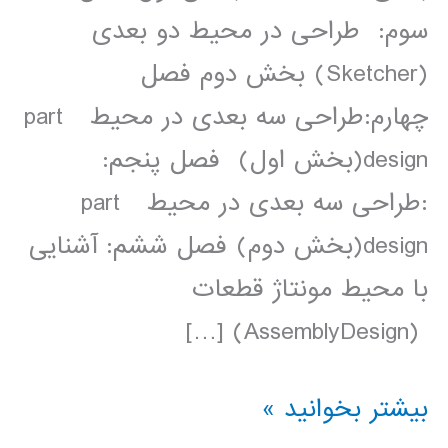
سوم: طراحی در محیط دو بعدی
(Sketcher) بخش دوم فصل
چهارم:طراحی سه بعدی در محیط part
design(بخش اول) فصل پنجم:
:طراحی سه بعدی در محیط part
design(بخش دوم) فصل ششم: آشنایی
با محیط مونتاژ قطعات
(AssemblyDesign) […]
فیلم
بیشتر بخوانید »