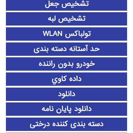
تشخیص جعل
تشخیص لبه
تولباکس WLAN
حد آستانه دسته بندی
خودرو بدون راننده
داده كاوي
دانلود
دانلود پايان نامه
دسته بندی کننده درختی