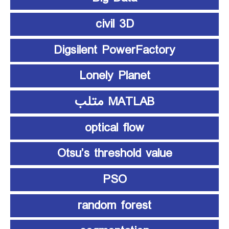
civil 3D
Digsilent PowerFactory
Lonely Planet
MATLAB متلب
optical flow
Otsu’s threshold value
PSO
random forest