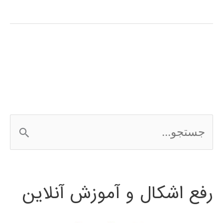
آموزش
فارسی
نرم
افزار
CATIA
ج
س
ت
رفع اشکال و آموزش آنلاین
ج
و