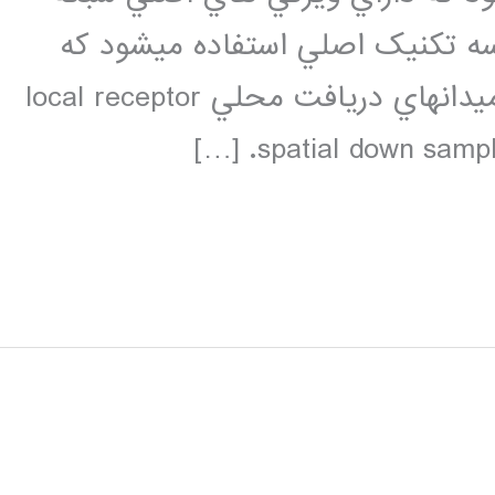
neocognit ميباشد. درساختار CNN سه تکنيک اصلي استفاده ميشود که
عبارتند از:اشتراک وزنهاweight sharing ميدانهاي دريافت محلي local receptor