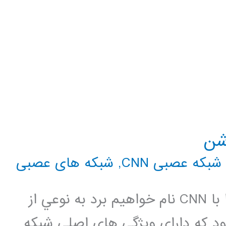
شن
شبکه عصبی CNN
,
شبکه های عصبی
شبکه عصبي کانولوشني که در ادامه آنرا با CNN نام خواهيم برد به نوعي از
 که داراي ويژگي هاي اصلي شبکه