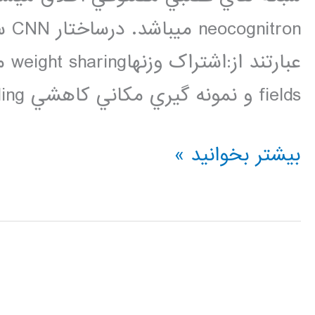
ron
fields و نمونه گيري مکاني کاهشي spatial down sampling. […]
فیلم
بیشتر بخوانید »
آموزشی
شبکه
عصبی
کانالوشن