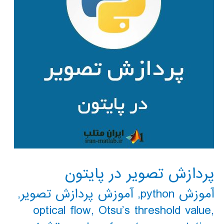
پردازش تصویر در پایتون
آموزش python
,
آموزش پردازش تصویر
,
optical flow
,
Otsu’s threshold value
,