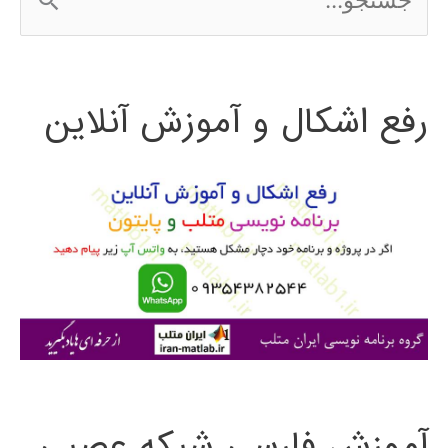
س
ت
رفع اشکال و آموزش آنلاین
ج
و
ب
ر
ا
ی
:
آموزش فارسی شبکه عصبی