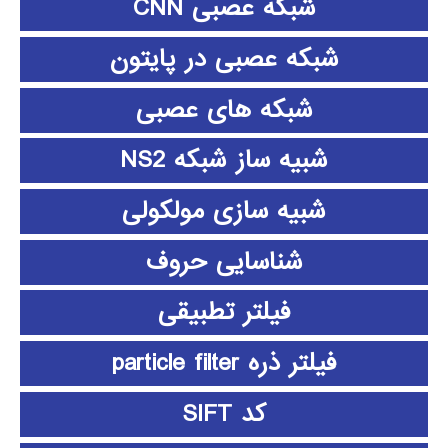
شبکه عصبی CNN
شبکه عصبی در پایتون
شبکه های عصبی
شبیه ساز شبکه NS2
شبیه سازی مولکولی
شناسایی حروف
فیلتر تطبیقی
فیلتر ذره particle filter
کد SIFT