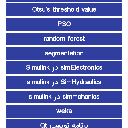
Otsu’s threshold value
PSO
random forest
segmentation
simElectronics در Simulink
SimHydraulics در simulink
simmehanics در simulink
weka
برنامه نویسی Qt