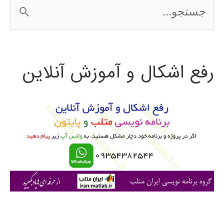
ج
س
ت
رفع اشکال و آموزش آنلاین
ج
و
ب
ر
ا
ی
: