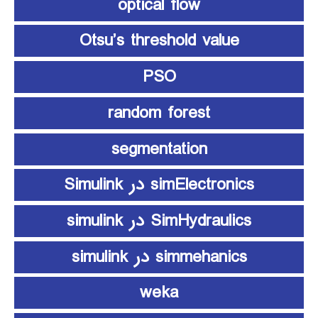
optical flow
Otsu’s threshold value
PSO
random forest
segmentation
simElectronics در Simulink
SimHydraulics در simulink
simmehanics در simulink
weka