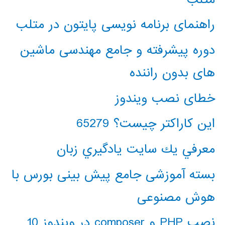
راهنمای برنامه نویسی پایتون در متلب
دوره پیشرفته و جامع مهندسی ماشین
های بدون راننده
خطای نصب ویندوز
این کاراکتر چیست؟ 65279
معرفي يك سايت يادگيري زبان
بسته آموزشی جامع پیش بینی بورس با
هوش مصنوعی
نصب PHP و composer در ویندوز 10