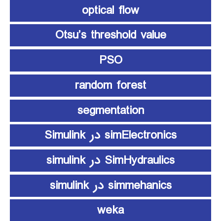
optical flow
Otsu’s threshold value
PSO
random forest
segmentation
simElectronics در Simulink
SimHydraulics در simulink
simmehanics در simulink
weka