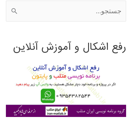
ج
الگوریتم
س
ژنتیک
ت
رفع اشکال و آموزش آنلاین
ج
و
ب
ر
ا
ی
: