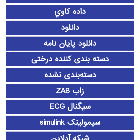
داده كاوي
دانلود
دانلود پايان نامه
دسته بندی کننده درختی
دسته‌بندی نشده
زاب ZAB
سیگنال ECG
سیمولینک simulink
شبکه آدلاین