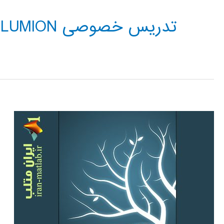
تدریس خصوصی LUMION