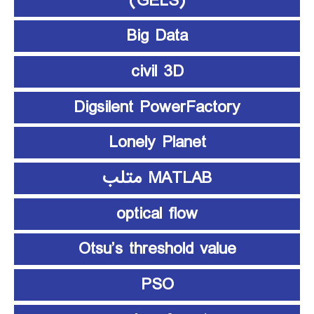
(GELS)
Big Data
civil 3D
Digsilent PowerFactory
Lonely Planet
MATLAB متلب
optical flow
Otsu’s threshold value
PSO