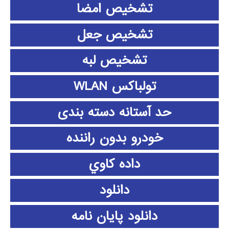
تشخیص امضا
تشخیص جعل
تشخیص لبه
تولباکس WLAN
حد آستانه دسته بندی
خودرو بدون راننده
داده كاوي
دانلود
دانلود پايان نامه