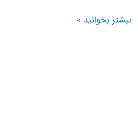
فیلم
بیشتر بخوانید »
آموزشی
simmehanics
در
simulink