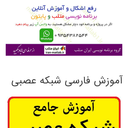
و
ب
ر
ا
ی
:
آموزش فارسی شبکه عصبی