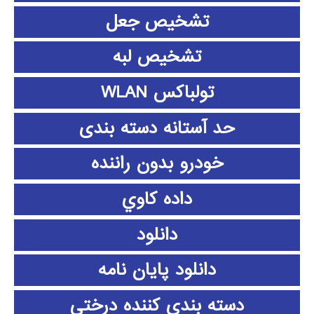
تشخیص جعل
تشخیص لبه
تولباکس WLAN
حد آستانه دسته بندی
خودرو بدون راننده
داده كاوي
دانلود
دانلود پايان نامه
دسته بندی کننده درختی