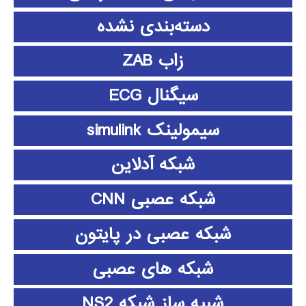
دسته‌بندی نشده
زاب ZAB
سیگنال ECG
سیمولینک simulink
شبکه آدلاین
شبکه عصبی CNN
شبکه عصبی در پایتون
شبکه های عصبی
شبیه ساز شبکه NS2