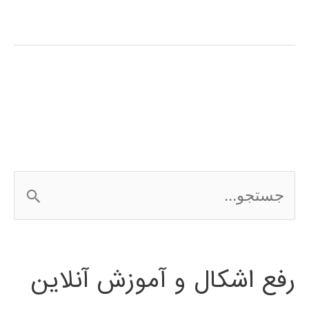
آموزش
فارسی
نرم
افزار
SolidWorks
ج
س
ت
رفع اشکال و آموزش آنلاین
ج