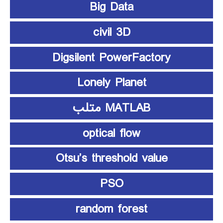
Big Data
civil 3D
Digsilent PowerFactory
Lonely Planet
MATLAB متلب
optical flow
Otsu’s threshold value
PSO
random forest