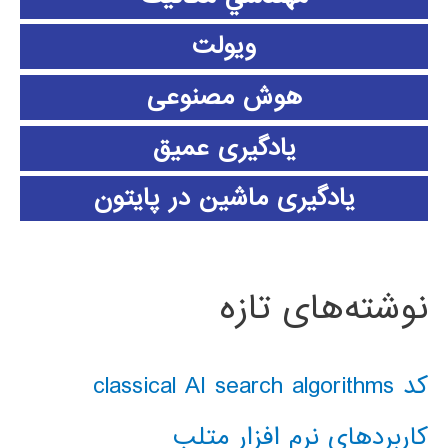
ویولت
هوش مصنوعی
یادگیری عمیق
یادگیری ماشین در پایتون
نوشته‌های تازه
کد classical AI search algorithms
کاربردهای نرم افزار متلب