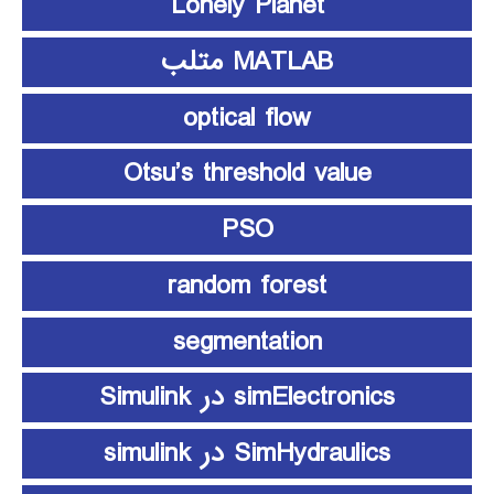
Lonely Planet
MATLAB متلب
optical flow
Otsu’s threshold value
PSO
random forest
segmentation
simElectronics در Simulink
SimHydraulics در simulink