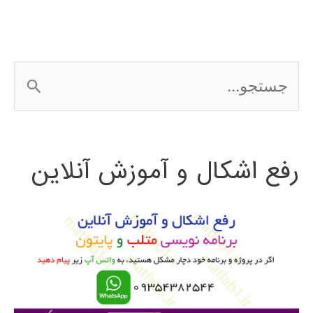
تحلیل
آماری
ج
SPSS
س
ت
رفع اشکال و آموزش آنلاین
ج
و
ب
ر
ا