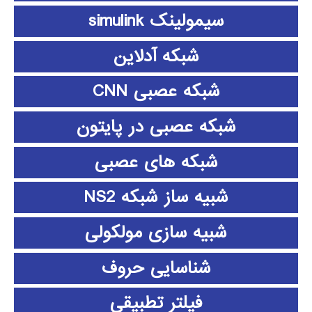
سیمولینک simulink
شبکه آدلاین
شبکه عصبی CNN
شبکه عصبی در پایتون
شبکه های عصبی
شبیه ساز شبکه NS2
شبیه سازی مولکولی
شناسایی حروف
فیلتر تطبیقی