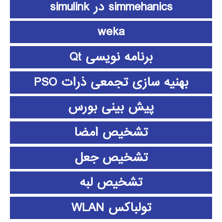
simmehanics در simulink
weka
برنامه نویسی Qt
بهنیه سازی تجمعی ذرات PSO
پیش بینی بورس
تشخیص امضا
تشخیص جعل
تشخیص لبه
تولباکس WLAN